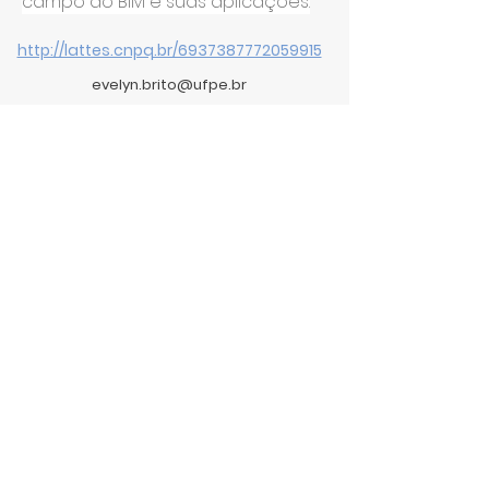
campo do BIM e suas aplicações.
http://lattes.cnpq.br/6937387772059915
evelyn.brito@ufpe.br
Curriculum
Links Úteis
Portal BIM Acadêmico
LABGRAF
GREA 3D
Pós - Especialização BIM UFPE
BIM Fórum Brasil
BIM no DNIT
Parceiros
Recepeti